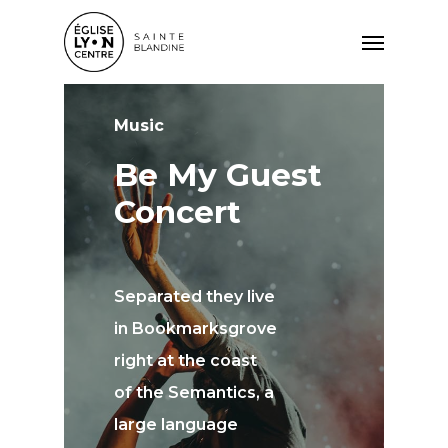
Music
Be My Guest
Concert
Separated they live
in Bookmarksgrove
right at the coast
of the Semantics, a
large language