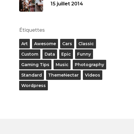
15 juillet 2014
Étiquettes
Art
Awesome
Cars
Classic
Custom
Data
Epic
Funny
Gaming Tips
Music
Photography
Standard
ThemeNectar
Videos
Wordpress