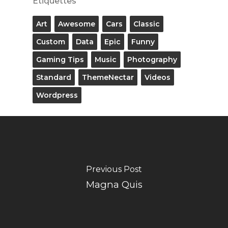
Étiquettes
Art
Awesome
Cars
Classic
Custom
Data
Epic
Funny
Gaming Tips
Music
Photography
Standard
ThemeNectar
Videos
Wordpress
Previous Post
Magna Quis