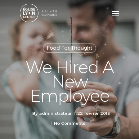
Food For Thought
We Hired A
New
Employee
By
administrateur
22 février 2013
No Comments